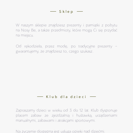
Sklep
W naszym sklepie znajdziesz prezenty i pamiątki z pobytu
na Nosy Be, a także przedmioty, które mogą Ci się przydać
na miejscu.
Od rękodzieła, przez modę, po tradycyjne prezenty –
gwarantujemy, że znajdziesz to, czego szukasz.
Klub dla dzieci
Zapraszamy dzieci w wieku od 3 do 12 lat. Klub dysponuje
placem zabaw ze zjeżdżalnią i huśtawką, urządzeniami
manualnymi, zabawami i atrakcjami sportowymi.
Na życzenie dostępna jest usługa opieki nad dziećmi.