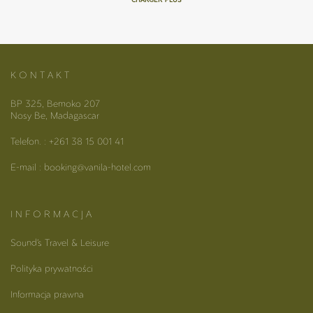
K O N T A K T
BP 325, Bemoko 207
Nosy Be, Madagascar
Telefon. : +261 38 15 001 41
E-mail : booking@vanila-hotel.com
I N F O R M A C J A
Sound’s Travel & Leisure
Polityka prywatności
Informacja prawna