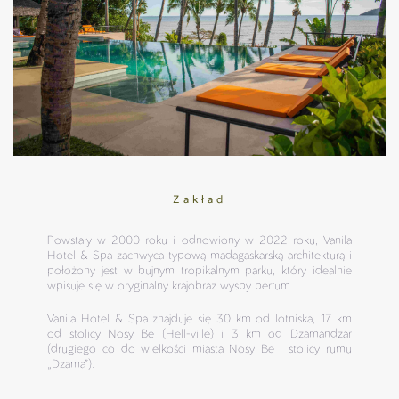
Zakład
Powstały w 2000 roku i odnowiony w 2022 roku, Vanila
Hotel & Spa zachwyca typową madagaskarską architekturą i
położony jest w bujnym tropikalnym parku, który idealnie
wpisuje się w oryginalny krajobraz wyspy perfum.
Vanila Hotel & Spa znajduje się 30 km od lotniska, 17 km
od stolicy Nosy Be (Hell-ville) i 3 km od Dzamandzar
(drugiego co do wielkości miasta Nosy Be i stolicy rumu
„Dzama”).