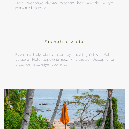
Hotel dysponuje dwoma basenami bez krawędzi, w tym
jednym z brodzikiem.
Prywatna plaża
Plaża ma biały piasek, a do dyspozycji gości są leżaki i
parasole. Hotel zapewnia ręczniki plażowe. Dostępne są
prysznice na świeżym powietrzu.