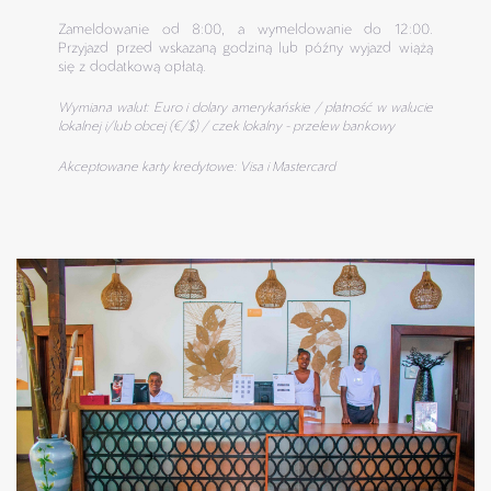
Zameldowanie od 8:00, a wymeldowanie do 12:00.
Przyjazd przed wskazaną godziną lub późny wyjazd wiążą
się z dodatkową opłatą.
Wymiana walut: Euro i dolary amerykańskie / płatność w walucie
lokalnej i/lub obcej (€/$) / czek lokalny - przelew bankowy
Akceptowane karty kredytowe: Visa i Mastercard