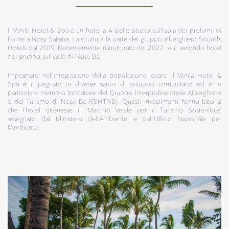
Il Vanila Hotel & Spa è un hotel a 4 stelle situato sull'isola dei profumi, di
fronte a Nosy Sakatia. La struttura fa parte del gruppo alberghiero Sound's
Hotels dal 2019. Recentemente ristrutturato nel 2022, è il secondo hotel
del gruppo sull'isola di Nosy Be.
Impegnato nell'integrazione della popolazione locale, il Vanila Hotel &
Spa è impegnato in diverse azioni di sviluppo comunitario ed è in
particolare membro fondatore del Gruppo Interprofessionale Alberghiero
e del Turismo di Nosy Be (GIHTNB). Questi investimenti hanno fatto sì
che l'hotel ottenesse il "Marchio Verde per il Turismo Sostenibile"
assegnato dal Ministero dell'Ambiente e dall'Ufficio Nazionale per
l'Ambiente.