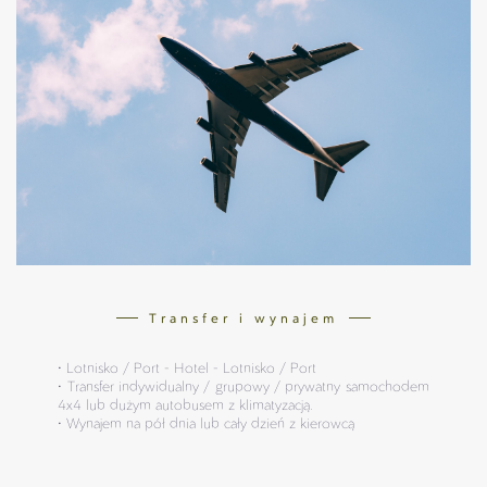
Transfer i wynajem
• Lotnisko / Port - Hotel - Lotnisko / Port
• Transfer indywidualny / grupowy / prywatny samochodem
4x4 lub dużym autobusem z klimatyzacją.
• Wynajem na pół dnia lub cały dzień z kierowcą