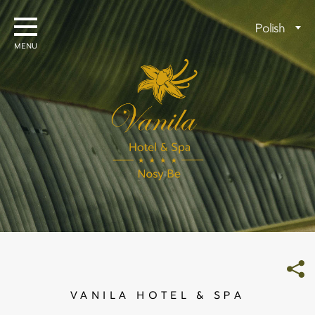
Skip
to
Wybierz
Polish
content
język
VANILA HOTEL & SPA