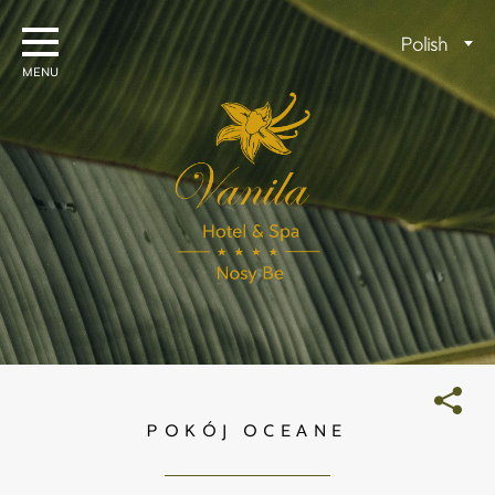
Skip
to
Wybierz
Polish
content
język
POKÓJ OCEANE