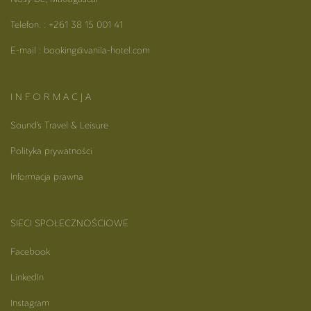
Telefon. : +261 38 15 001 41
E-mail : booking@vanila-hotel.com
I N F O R M A C J A
Sound’s Travel & Leisure
Polityka prywatności
Informacja prawna
SIECI SPOŁECZNOŚCIOWE
Facebook
LinkedIn
Instagram