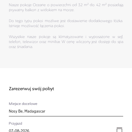
Nasze pokoje Oceane o powierzchni od 32 m² do 42 m² posiadają
prywatny balkon z widokiem na morze.
Do tego typu pokoi możliwe jest dostawienie dodatkowego łóżka.
Istnieje możliwość łączenia pokoi.
Wszystkie nasze pokoje są klimatyzowane i wyposażone w sejf,
telefon, telewizor oraz minibar. W cenę wliczony jest dostęp do spa
oraz śniadania.
Zarezerwuj swój pobyt
Miejsce docelowe
Przyjazd