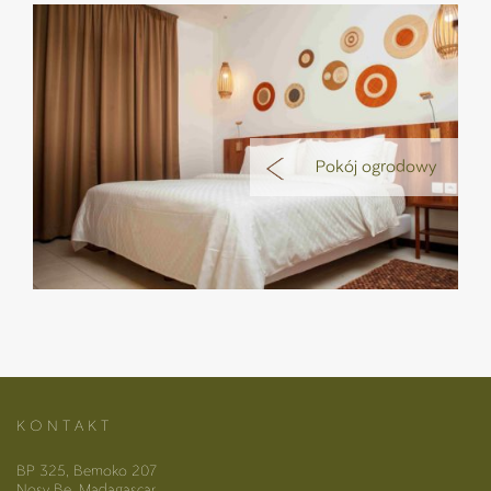
Pokój ogrodowy
K O N T A K T
BP 325, Bemoko 207
Nosy Be, Madagascar