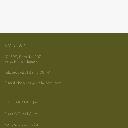
K O N T A K T
BP 325, Bemoko 207
Nosy Be, Madagascar
Telefon. : +261 38 15 001 41
E-mail : booking@vanila-hotel.com
I N F O R M A C J A
Sound’s Travel & Leisure
Polityka prywatności