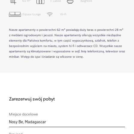
64 m²
3 Ludzie
Baignoire
Espace lounge
Wi-Fi
Nasze apartamenty o powierzchni 62 m² posiadają duży taras o powierzchni 28 m²
z meblami ogrodowymi i jacuzzi. Nasze apartamenty oferują wszystkie niezbędne
elementy dla Państwa komfortu, w tym część wypoczynkową, szlafrok, telefon z
bezpośrednim wyjściem na miasto, system hi-fi i odtwarzacz CD. Wszystkie nasze
apartamenty są klimatyzowane i wyposażone w sejf, linię telefoniczną, telewizor oraz
minibar. Wstęp do spa i śniadanie są wliczone w cenę.
Zarezerwuj swój pobyt
Miejsce docelowe