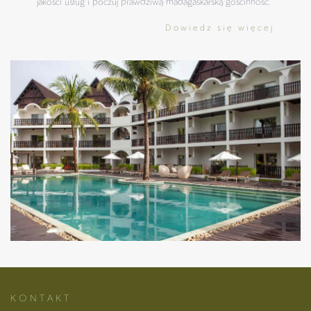
jakości usług i poczuj prawdziwą madagaskarską gościnność.
Dowiedz się więcej
K O N T A K T