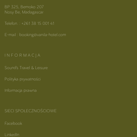
BP 325, Bemoko 207
Nosy Be, Madagascar
Telefon. : +261 38 15 001 41
E-mail : booking@vanila-hotel.com
I N F O R M A C J A
Sound’s Travel & Leisure
Polityka prywatności
Informacja prawna
SIECI SPOŁECZNOŚCIOWE
Facebook
LinkedIn