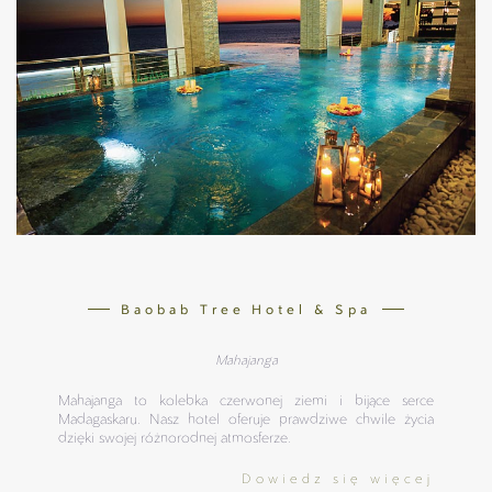
Baobab Tree Hotel & Spa
Mahajanga
Mahajanga to kolebka czerwonej ziemi i bijące serce
Madagaskaru. Nasz hotel oferuje prawdziwe chwile życia
dzięki swojej różnorodnej atmosferze.
Dowiedz się więcej