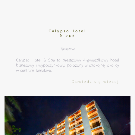
Calypso Hotel
& Spa
Tamatave
Calypso Hotel & Spa to prestiżowy 4-gwiazdkowy hotel
biznesowy i wypoczynkowy, położony w spokojnej okolicy
w centrum Tamatave.
Dowiedz się więcej