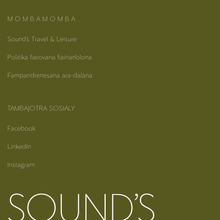
M O M B A M O M B A
Sound’s Travel & Leisure
Politika fiarovana fiainan’olona
Fampandrenesana ara-dalàna
TAMBAJOTRA SOSIALY
Facebook
LinkedIn
Instagram