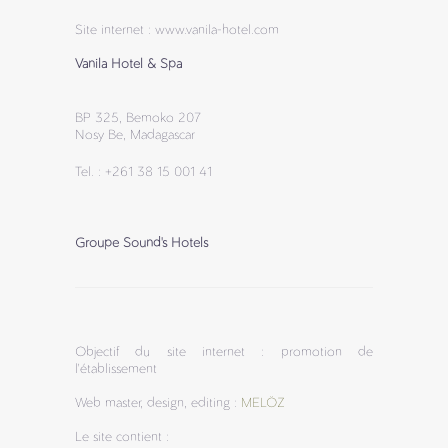
Site internet : www.vanila-hotel.com
Vanila Hotel & Spa
BP 325, Bemoko 207
Nosy Be, Madagascar
Tel. : +261 38 15 001 41
Groupe Sound's Hotels
Objectif du site internet : promotion de
l'établissement
Web master, design, editing :
MELÖZ
Le site contient :