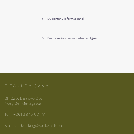
Du contenu informationnel
Des données personnelles en ligne
F I F A N D R A I S A N A
BP 325, Bemoko 207
Nosy Be, Madagascar
Tel. : +261 38 15 001 41
Mailaka : booking@vanila-hotel.com