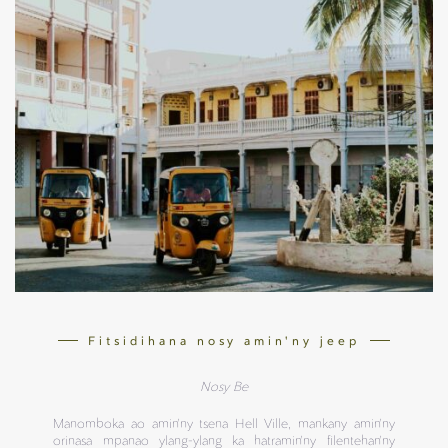
Fitsidihana nosy amin'ny jeep
Nosy Be
Manomboka ao amin'ny tsena Hell Ville, mankany amin'ny
orinasa mpanao ylang-ylang ka hatramin'ny filentehan'ny