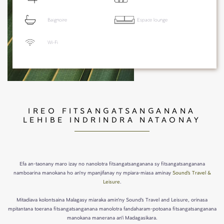
Baignoire
Espace lounge
Wi-Fi
IREO FITSANGATSANGANANA
LEHIBE INDRINDRA NATAONAY
Efa an-taonany maro izay no nanolotra fitsangatsanganana sy fitsangatsanganana
namboarina manokana ho an'ny mpanjifanay ny mpiara-miasa aminay
Sound's Travel &
Leisure
.
Mitadiava kolontsaina Malagasy miaraka amin'ny Sound's Travel and Leisure, orinasa
mpitantana toerana fitsangatsanganana manolotra fandaharam-potoana fitsangatsanganana
manokana manerana an'i Madagasikara.