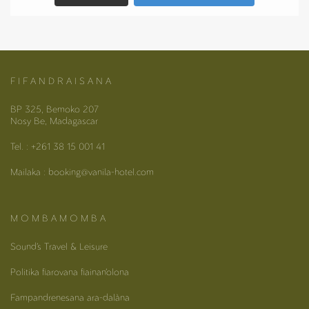
F I F A N D R A I S A N A
BP 325, Bemoko 207
Nosy Be, Madagascar
Tel. : +261 38 15 001 41
Mailaka : booking@vanila-hotel.com
M O M B A M O M B A
Sound’s Travel & Leisure
Politika fiarovana fiainan’olona
Fampandrenesana ara-dalàna