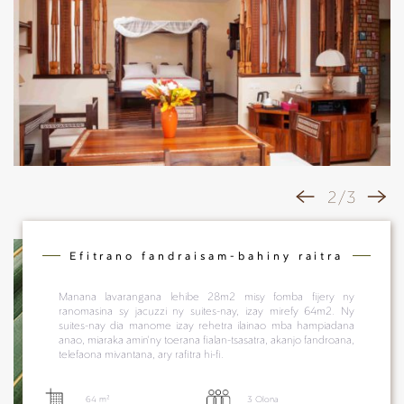
2 / 3
Efitrano fandraisam-bahiny raitra
Manana lavarangana lehibe 28m2 misy fomba fijery ny
ranomasina sy jacuzzi ny suites-nay, izay mirefy 64m2. Ny
suites-nay dia manome izay rehetra ilainao mba hampiadana
anao, miaraka amin'ny toerana fialan-tsasatra, akanjo fandroana,
telefaona mivantana, ary rafitra hi-fi.
64 m²
3 Olona