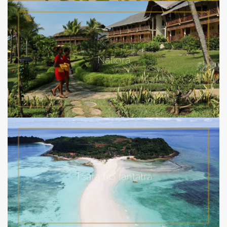
Natiora
Tsara ho fantatra