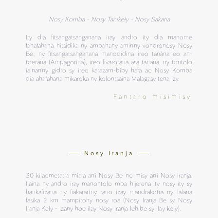
Nosy Komba - Nosy Tanikely - Nosy Sakatia
Ity dia fitsangatsanganana iray andro ity dia manome
fahafahana hitsidika ny ampahany amin'ny vondronosy Nosy
Be; ny fitsangatsanganana manodidina ireo tanàna eo an-
toerana (Ampagorina), ireo fivarotana asa tanana, ny tontolo
iainan'ny gidro sy ireo karazam-biby hafa ao Nosy Komba
dia ahafahana mikaroka ny kolontsaina Malagasy tena izy.
Fantaro misimisy
Nosy Iranja
30 kilaometatra miala an'i Nosy Be no misy an'i Nosy Iranja.
Ilaina ny andro iray manontolo mba hijerena ity nosy ity sy
hankafizana ny fiakaran'ny rano izay mandrakotra ny lalana
fasika 2 km mampitohy nosy roa (Nosy Iranja Be sy Nosy
Iranja Kely - izany hoe ilay Nosy Iranja lehibe sy ilay kely).