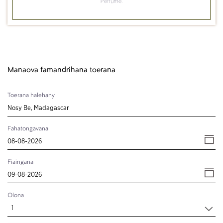
Perfume.
Manaova famandrihana toerana
Toerana halehany
Fahatongavana
Fiaingana
Olona
1