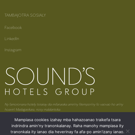
TAMBAJOTRA SOSIALY
Facebook
LinkedIn
Instagram
Ny famoronana hotely tsirairay dia mifanaraka amin’ny fitempon’ny fo vaovao ho an’ny
hoavin’i Madagasikara, nosy malalantsika.
Mampiasa cookies izahay mba hahazoanao traikefa tsara
indrindra amin'ny tranonkalanay. Raha manohy mampiasa ity
tranonkala ity ianao dia heverinay fa afa-po amin'izany ianao.