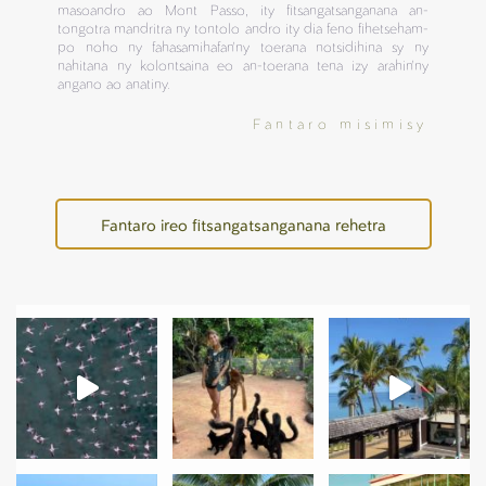
masoandro ao Mont Passo, ity fitsangatsanganana an-
tongotra mandritra ny tontolo andro ity dia feno fihetseham-
po noho ny fahasamihafan'ny toerana notsidihina sy ny
nahitana ny kolontsaina eo an-toerana tena izy arahin'ny
angano ao anatiny.
Fantaro misimisy
Fantaro ireo fitsangatsanganana rehetra