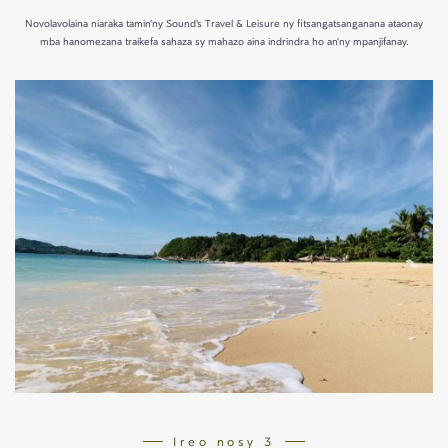
Novolavolaina niaraka tamin'ny Sound's Travel & Leisure ny fitsangatsanganana ataonay
mba hanomezana traikefa sahaza sy mahazo aina indrindra ho an'ny mpanjifanay.
Ireo nosy 3