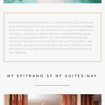
Nohavaozina tamin'ny taona 2022, ny Vanila Hotel & Spa dia mandray
anao amin'ny toerana tena izy dia mampiseho ny kolontsaina malagasy
ao afovoan'i Nosy Be, tsy misy ranomanitra; ireo nosy manodidina azy,
ireo biby sy zavamaniry hafakely dia miara-miasa mba hahatonga ity
toerana ity ho paradisa voatahiry tsara. Ny hotel dia manana dobo
filomanos2 miaraka amin'ny fomba fijery mijery an'i Nosy Sakatia, misy
tora-pasika, spa, trano ary toerana maro hafa izay nokasaina sy natao
manokana ho an'ny fikarohanao mba hahitana ny fijanonanao ho tsy
hay hadinoina.
NY EFITRANO SY NY SUITES-NAY