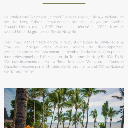
Le Vanila Hotel & Spa est un hôtel 3 étoiles situé sur l'île aux parfums, en
face de Nosy Sakatia. L'établissement fait parti du groupe hôtellier
Sound's Hotels depuis 2019. Fraichement rénové en 2022, il est le
second hôtel du groupe sur l'île de Nosy Be.
Très investi dans l’intégration de la population locale, le Vanila Hotel &
Spa est impliqué dans diverses actions de développement
communautaire et est notamment un membre fondateur du Groupement
Interprofessionnel de l’Hôtellerie et du Tourisme de Nosy Be (GIHTNB).
Ces investissements ont valu à l'hôtel le « Label Vert pour un Tourisme
Durable » décerné par le Ministère de l’Environnement et l’Office National
de l’Environnement.