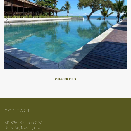
CHARGER PLUS
C O N T A C T
BP 325, Bemoko 207
Nosy Be, Madagascar