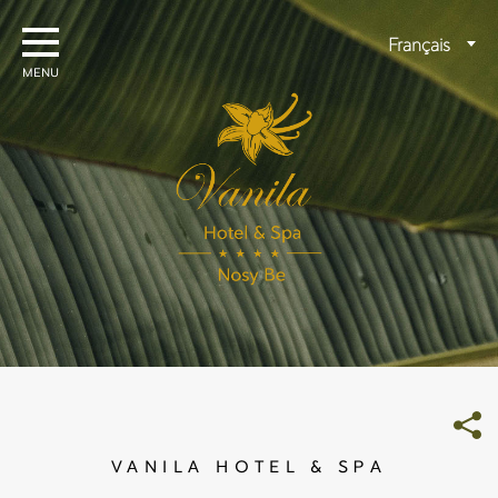
Aller
au
Choisir
Français
contenu
une
langue
VANILA HOTEL & SPA