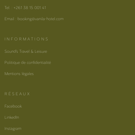
Tel. : +261 38 15 001 41
Email : booking@vanila-hotel.com
I N F O R M A T I O N S
Sound’s Travel & Leisure
Politique de confidentialité
Mentions légales
R É S E A U X
Facebook
LinkedIn
Instagram