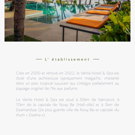
L’ établissement
Crée en 2000 et rénové en 2022, le Vanila Hotel & Spa est
doté d'une architecture typiquement malgache, implanté
dans un parc tropical luxuriant qui s’intègre parfaitement au
paysage originel de l’île aux parfums.
Le Vanila Hotel & Spa est situé à 30km de l'aéroport, à
17km de la capitale de Nosy Be (Hell-ville) et à 3km de
Dzamandzar (2e plus grande ville de Nosy Be et capitale du
rhum « Dzama »).